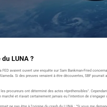
e du LUNA ?
la FED avaient ouvert une enquête sur Sam Bankman-Fried concerna
Alameda. Si des preuves venaient à être découvertes, SBF pourrait a
i les procureurs ont déterminé des actes répréhensibles". Cependant
e marché et n'avait certainement jamais eu l'intention de s'engage
mait ne pas être à l'origine du crash du LUNA : "Si vous me demande