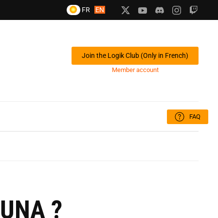
FR
EN
Join the Logik Club (Only in French)
Member account
FAQ
LUNA ?