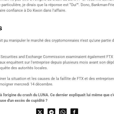
 particulière, je dirais que la réponse est “Oui”". Donc, Bankman-Fr
faire confiance à Do Kwon dans l'affaire.
s
it pu manipuler le marché des cryptomonnaies n'est qu'une partie d
t la Securities and Exchange Commission examinaient également FTX 
ux enquêtent sur l'entreprise depuis plusieurs mois avant son dépôt
nquête des autorités locales.
iner la situation et les causes de la faillite de FTX et des entrepr
émoigner mercredi 14 décembre.
à l'origine du crash du LUNA. Ce dernier expliquait lui même que c'
use d'un excès de cupidité ?