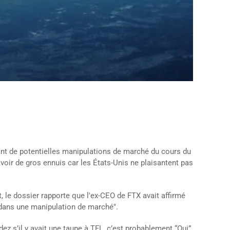
nt de potentielles manipulations de marché du cours du
voir de gros ennuis car les États-Unis ne plaisantent pas
, le dossier rapporte que l'ex-CEO de FTX avait affirmé
r dans une manipulation de marché".
z s’il y avait une taupe à TFL, c’est probablement “Oui”.