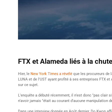
FTX et Alameda liés à la chut
Hier, le
New York Times a révélé
que les procureurs de 
LUNA et de l'UST ayant profité à ses entreprises FTX et 
sur ce sujet.
L'enquête a débuté récemment, il n'est donc "pas clair s
n'avoir jamais "était au courant d'aucune manipulation d
Dans une interview donnée en Août dernier, Do Kwon affir