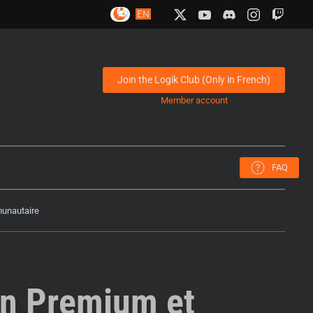
FR
EN
Join the Logik Club (Only in French)
Member account
FAQ
munautaire
in Premium et