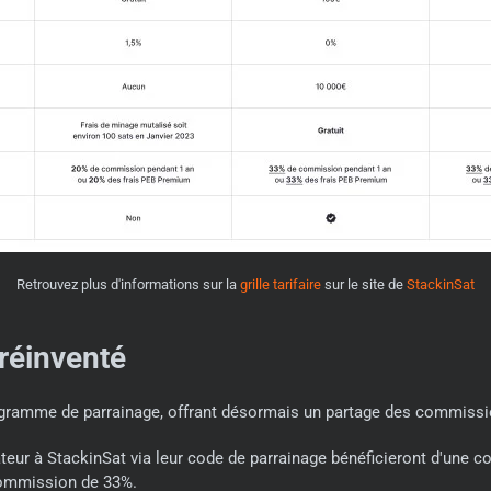
Retrouvez plus d'informations sur la
grille tarifaire
sur le site de
StackinSat
réinventé
rogramme de parrainage, offrant désormais un partage des commissio
sateur à StackinSat via leur code de parrainage bénéficieront d'une
commission de 33%.