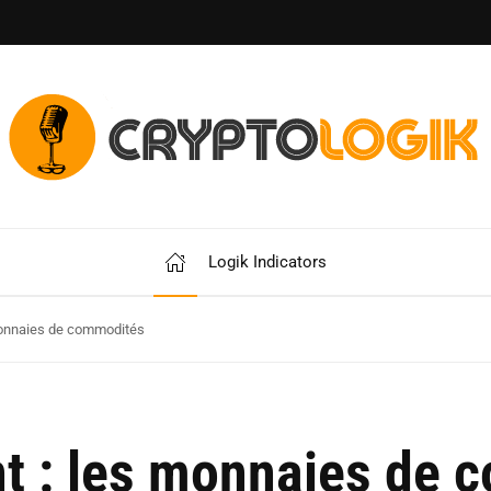
Logik Indicators
s monnaies de commodités
ent : les monnaies de