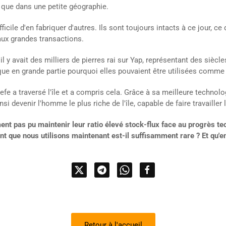
r que dans une petite géographie.
ifficile d'en fabriquer d'autres. Ils sont toujours intacts à ce jour, c
 aux grandes transactions.
 avait des milliers de pierres rai sur Yap, représentant des siècles 
lique en grande partie pourquoi elles pouvaient être utilisées comm
e a traversé l'île et a compris cela. Grâce à sa meilleure technologi
insi devenir l'homme le plus riche de l'île, capable de faire travaille
ment pas pu maintenir leur ratio élevé stock-flux face au progrès t
 que nous utilisons maintenant est-il suffisamment rare ? Et qu'en est
Retour à l'accueil