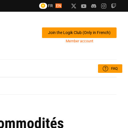
FR
EN
Join the Logik Club (Only in French)
Member account
FAQ
 commodités