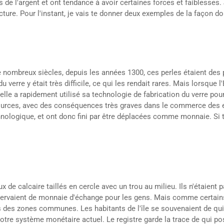
de l'argent et ont tendance à avoir certaines forces et faiblesses. Je 
cture. Pour l'instant, je vais te donner deux exemples de la façon do
e nombreux siècles, depuis les années 1300, ces perles étaient des
u verre y était très difficile, ce qui les rendait rares. Mais lorsque
, elle a rapidement utilisé sa technologie de fabrication du verre 
ssources, avec des conséquences très graves dans le commerce des 
nologique, et ont donc fini par être déplacées comme monnaie. Si tu v
ux de calcaire taillés en cercle avec un trou au milieu. Ils n'étaient
 servaient de monnaie d'échange pour les gens. Mais comme certains 
dans des zones communes. Les habitants de l'île se souvenaient de qui 
notre système monétaire actuel. Le registre garde la trace de qui pos