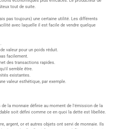
actions économiques plus efficaces. Le producteur de
eux tout de suite.
ais pas toujours) une certaine utilité. Les différents
ilité avec laquelle il est facile de vendre quelque
.
 de valeur pour un poids réduit.
 pas facilement.
rmet des transactions rapides.
qu'il semble être.
ités existantes.
une valeur esthétique, par exemple.
tés de la monnaie définie au moment de l'émission de la
ndable soit défini comme ce en quoi la dette est libellée.
vre, argent, or et autres objets ont servi de monnaie. Ils