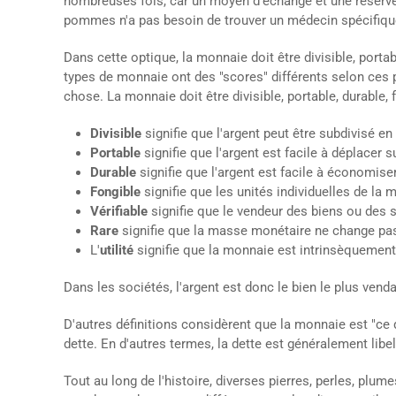
nombreuses fois, car un moyen d'échange et une réserve
pommes n'a pas besoin de trouver un médecin spécifiqu
Dans cette optique, la monnaie doit être divisible, portabl
types de monnaie ont des "scores" différents selon ces pa
chose. La monnaie doit être divisible, portable, durable, fo
Divisible
signifie que l'argent peut être subdivisé en
Portable
signifie que l'argent est facile à déplacer 
Durable
signifie que l'argent est facile à économiser
Fongible
signifie que les unités individuelles de la
Vérifiable
signifie que le vendeur des biens ou des s
Rare
signifie que la masse monétaire ne change pas 
L'
utilité
signifie que la monnaie est intrinsèquement
Dans les sociétés, l'argent est donc le bien le plus venda
D'autres définitions considèrent que la monnaie est "ce 
dette. En d'autres termes, la dette est généralement libel
Tout au long de l'histoire, diverses pierres, perles, plume