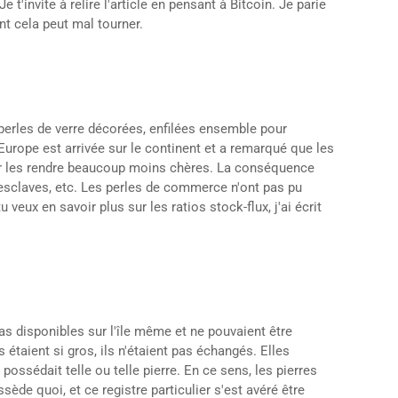
t'invite à relire l'article en pensant à Bitcoin. Je parie
nt cela peut mal tourner.
 perles de verre décorées, enfilées ensemble pour
 l'Europe est arrivée sur le continent et a remarqué que les
pour les rendre beaucoup moins chères. La conséquence
esclaves, etc. Les
perles de commerce n'ont pas pu
eux en savoir plus sur les ratios stock-flux, j'ai écrit
 pas disponibles sur l'île même et ne pouvaient être
étaient si gros, ils n'étaient pas échangés. Elles
possédait telle ou telle pierre.
En ce sens, les pierres
sède quoi, et ce registre particulier s'est avéré être