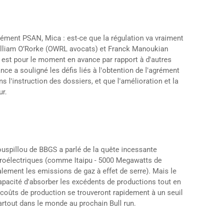
rément PSAN, Mica : est-ce que la régulation va vraiment
Wiilliam O’Rorke (OWRL avocats) et Franck Manoukian
 est pour le moment en avance par rapport à d'autres
e a souligné les défis liés à l'obtention de l'agrément
 l'instruction des dossiers, et que l'amélioration et la
ur.
ouspillou de BBGS a parlé de la quête incessante
ydroélectriques (comme Itaipu - 5000 Megawatts de
ralement les emissions de gaz à effet de serre). Mais le
capacité d'absorber les excédents de productions tout en
coûts de production se trouveront rapidement à un seuil
partout dans le monde au prochain Bull run.