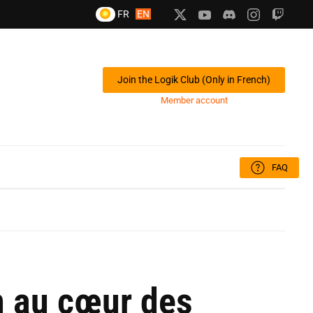
FR
EN
Join the Logik Club (Only in French)
Member account
FAQ
on au cœur des