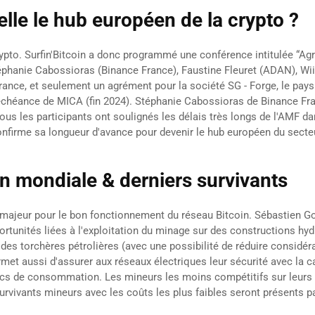
elle le hub européen de la crypto ?
rypto. Surfin'Bitcoin a donc programmé une conférence intitulée “Ag
Stéphanie Cabossioras (Binance France), Faustine Fleuret (ADAN), 
ance, et seulement un agrément pour la société SG - Forge, le pays
échéance de MICA (fin 2024). Stéphanie Cabossioras de Binance Franc
s les participants ont soulignés les délais très longs de l'AMF dans
confirme sa longueur d'avance pour devenir le hub européen du secte
on mondiale & derniers survivants
 majeur pour le bon fonctionnement du réseau Bitcoin. Sébastien G
ortunités liées à l'exploitation du minage sur des constructions h
ou des torchères pétrolières (avec une possibilité de réduire considé
ermet aussi d'assurer aux réseaux électriques leur sécurité avec la 
cs de consommation. Les mineurs les moins compétitifs sur leurs 
 survivants mineurs avec les coûts les plus faibles seront présents 