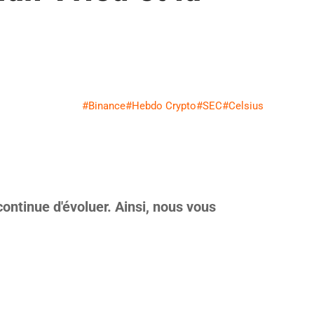
#Binance
#Hebdo Crypto
#SEC
#Celsius
ntinue d'évoluer. Ainsi, n
ous vous