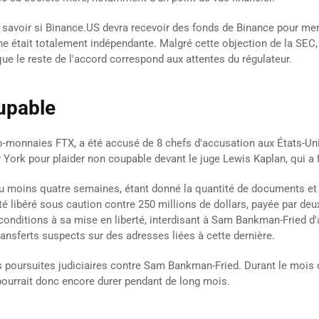
 à savoir si Binance.US devra recevoir des fonds de Binance pour m
 était totalement indépendante. Malgré cette objection de la SEC, l'
 que le reste de l'accord correspond aux attentes du régulateur.
upable
-monnaies FTX, a été accusé de 8 chefs d'accusation aux États-Uni
w York pour plaider non coupable devant le juge Lewis Kaplan, qui a 
 au moins quatre semaines, étant donné la quantité de documents et 
 libéré sous caution contre 250 millions de dollars, payée par deu
conditions à sa mise en liberté, interdisant à Sam Bankman-Fried 
ransferts suspects sur des adresses liées à cette dernière.
es poursuites judiciaires contre Sam Bankman-Fried. Durant le mois
 pourrait donc encore durer pendant de long mois.