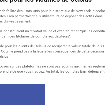
 de faillite des États-Unis pour le district sud de New York, a décl
ptes Earn permettaient aux utilisateurs de déposer des actifs dans u
es d'investissement.
us constituaient un "contrat valide et exécutoire" et "que les condit
s Earn des titulaires de compte aux débiteurs".
cile pour les clients de Celsius de récupérer la valeur totale de leu
La Cour ne prend pas à la légère les conséquences de cette décision 
lsius".
déposés sur ces plateformes ne sont pas soumis aux mêmes réglem
mprendre ce que vous risquez. Au total, les comptes Earn détenaien