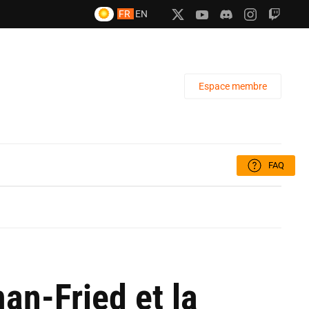
FR
EN
Espace membre
FAQ
an-Fried et la