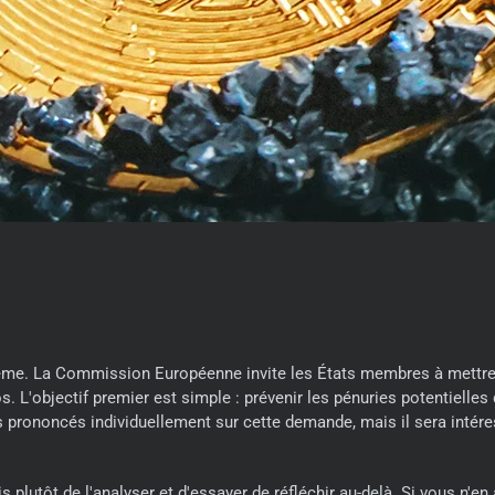
ystème. La Commission Européenne invite les États membres à mettr
. L'objectif premier est simple : prévenir les pénuries potentielles 
s prononcés individuellement sur cette demande, mais il sera intér
ais plutôt de l'analyser et d'essayer de réfléchir au-delà. Si vous n'