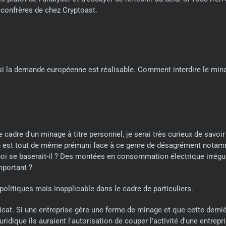
confrères de chez Cryptoast.
r si la demande européenne est réalisable. Comment interdire le mi
le cadre d'un minage à titre personnel, je serai très curieux de sav
 on est tout de même prémuni face à ce genre de désagrément notammen
uoi se baserait-il ? Des montées en consommation électrique irrégul
mportant ?
 politiques mais inapplicable dans le cadre de particuliers.
licat. Si une entreprise gère une ferme de minage et que cette derni
uridique ils auraient l'autorisation de couper l'activité d'une entre